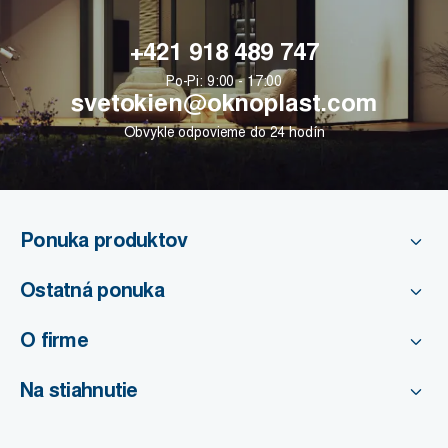
+421 918 489 747
Po-Pi: 9:00 - 17:00
svetokien@oknoplast.com
Obvykle odpovieme do 24 hodín
Ponuka produktov
Ostatná ponuka
O firme
Na stiahnutie