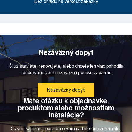
Bez ohľadu na veľkosť zákazky
Nezáväzný dopyt
Či už staviate, renovujete, alebo chcete len viac pohodlia
– pripravíme vám nezáväznú ponuku zadarmo.
Nezáväzný dopyt
Máte otázku k objednávke,
produktom alebo možnostiam
inštalácie?
Ozvite sa nám – poradíme vám na telefóne aj e-maile.